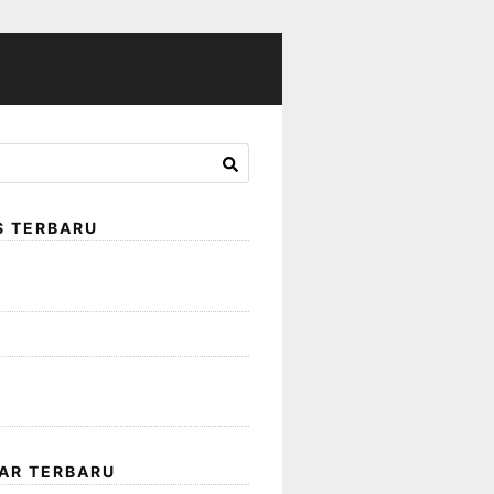
S TERBARU
ISNIS HARUS SESUAI SYARIAH
RAH.ID
kah dalam Islam
Penyelesaian Akad Syirkah yang
riah
AR TERBARU