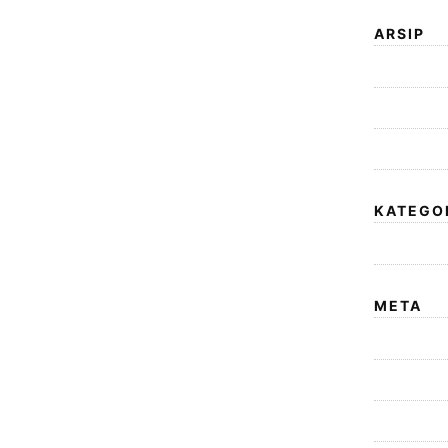
ARSIP
Agustus 2
November
Oktober 2
KATEGO
blog
META
Masuk
Feed entri
Feed kome