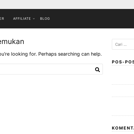
ER
AFFILIATE
BLOG
temukan
Cari
untuk:
ou’re looking for. Perhaps searching can help.
POS-PO
MENGAPA B
By : BISYA
Hukum Syir
Bagaimana 
Sesuai Sya
KOMENT