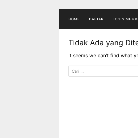
Langsung
ke
konten
HOME
DAFTAR
LOGIN MEMB
Tidak Ada yang Di
It seems we can’t find what y
Cari
untuk: