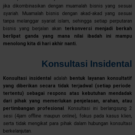
jika dikombinasikan dengan muamalah bisnis yang sesuai
syariah. Muamalah bisnis dengan akad-akad yang sesuai
tanpa melanggar syariat islam, sehingga setiap perputaran
bisnis yang berjalan akan
terkonversi menjadi berkah
berlipat ganda yang mana nilai ibadah ini mampu
menolong kita di hari akhir nanti.
Konsultasi Insidental
Konsultasi
insidental
adalah
bentuk
layanan
konsultatif
yang
diberikan
secara
tidak
terjadwal
(
setiap
periode
tertentu
)
sebagai
respons
atas
kebutuhan
mendadak
dari
pihak
yang
memerlukan
penjelasan
,
arahan
,
atau
pertimbangan
profesional
. Konsultasi ini berlangsung 2
sesi (4jam offline maupun online), fokus pada kasus klien,
serta tidak mengikat para pihak dalam hubungan konsultasi
berkelanjutan.