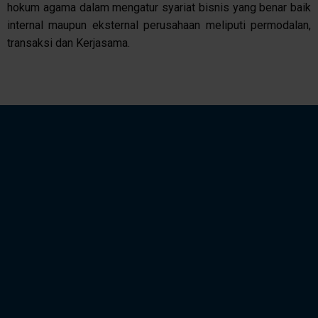
hokum agama dalam mengatur syariat bisnis yang benar baik
internal maupun eksternal perusahaan meliputi permodalan,
transaksi dan Kerjasama.
NGABUBUREAD
NGABUBUREAD
DAULAH
SPASY
SPASY