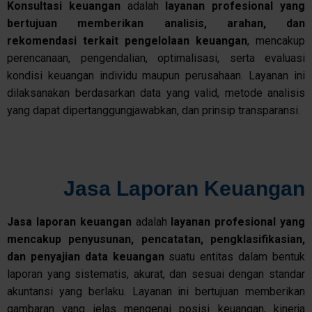
Konsultasi
keuangan
adalah
layanan
profesional
yang
bertujuan
memberikan
analisis
,
arahan
, dan
rekomendasi
terkait
pengelolaan
keuangan
, mencakup
perencanaan, pengendalian, optimalisasi, serta evaluasi
kondisi keuangan individu maupun perusahaan. Layanan ini
dilaksanakan berdasarkan data yang valid, metode analisis
yang dapat dipertanggungjawabkan, dan prinsip transparansi.
Jasa Laporan Keuangan
Jasa
laporan
keuangan
adalah
layanan
profesional
yang
mencakup
penyusunan
,
pencatatan
,
pengklasifikasian
,
dan
penyajian
data
keuangan
suatu entitas dalam bentuk
laporan yang sistematis, akurat, dan sesuai dengan standar
akuntansi yang berlaku. Layanan ini bertujuan memberikan
gambaran yang jelas mengenai posisi keuangan, kinerja