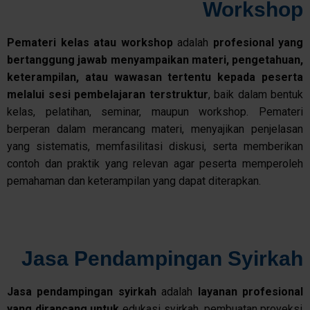
Workshop
Pemateri
kelas
atau
workshop
adalah
profesional
yang
bertanggung
jawab
menyampaikan
materi
,
pengetahuan
,
keterampilan
,
atau
wawasan
tertentu
kepada
peserta
melalui
sesi
pembelajaran
terstruktur
, baik dalam bentuk
kelas, pelatihan, seminar, maupun workshop. Pemateri
berperan dalam merancang materi, menyajikan penjelasan
yang sistematis, memfasilitasi diskusi, serta memberikan
contoh dan praktik yang relevan agar peserta memperoleh
pemahaman dan keterampilan yang dapat diterapkan.
Jasa Pendampingan Syirkah
Jasa
pendampingan
syirkah
adalah
layanan
profesional
yang
dirancang
untuk
edukasi syirkah, pembuatan proyeksi