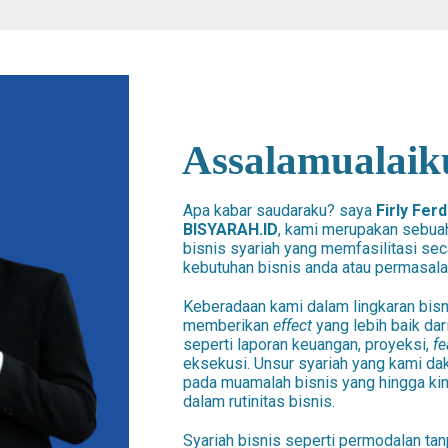
Assalamualaik
Apa kabar saudaraku? saya
Firly Fer
BISYARAH.ID
, kami merupakan sebua
bisnis syariah yang memfasilitasi sec
kebutuhan bisnis anda atau permasala
Keberadaan kami dalam lingkaran bis
memberikan
effect
yang lebih baik dari
seperti laporan keuangan, proyeksi,
fe
eksekusi. Unsur syariah yang kami da
pada muamalah bisnis yang hingga ki
dalam rutinitas bisnis.
Syariah bisnis seperti permodalan tanpa