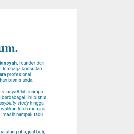
um.
diansyah,
founder dari
h lembaga konsultan
ara profesional
han bisnis anda.
nis insyaAllah mampu
 berbabagai lini bisnis
asybility study
hingga
kwahkan lebih merujuk
ni masih nampak tabu
 utang riba, jual beli,